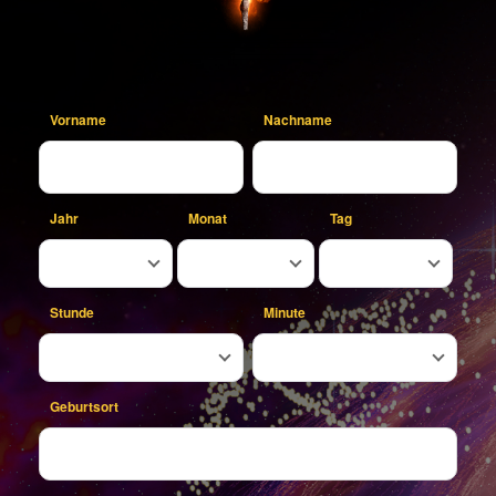
Vorname
Nachname
Jahr
Monat
Tag
Stunde
Minute
Geburtsort