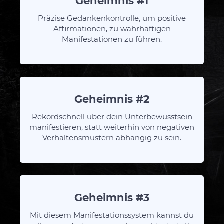
Geheimnis #1
Präzise Gedankenkontrolle, um positive
Affirmationen, zu wahrhaftigen
Manifestationen zu führen.
Geheimnis #2
Rekordschnell über dein Unterbewusstsein
manifestieren, statt weiterhin von negativen
Verhaltensmustern abhängig zu sein.
Geheimnis #3
Mit diesem Manifestationssystem kannst du