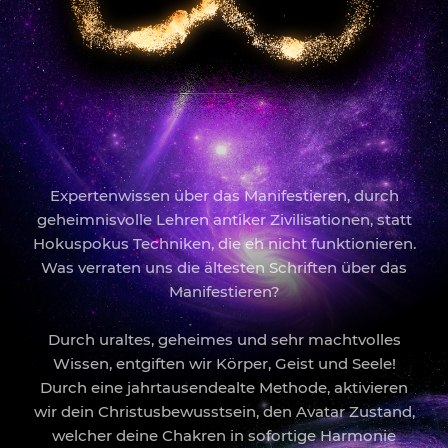
Expertenwissen über das Manifestieren, durch
geheimnisvolle Lehren antiker Zivilisationen, statt
Hokuspokus Techniken, die eh nicht funktionieren.
Was verraten uns die ältesten Schriften über das
Manifestieren?
Durch uraltes, geheimes und sehr machtvolles
Wissen, entgiften wir Körper, Geist und Seele!
Durch eine jahrtausendealte Methode, aktivieren
wir dein Christusbewusstsein, den Avatar Zustand,
welcher deine Chakren in sofortige Harmonie