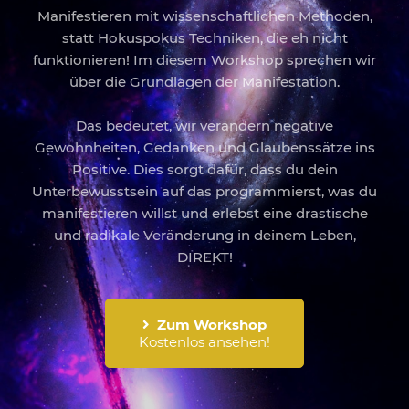
Manifestieren mit wissenschaftlichen Methoden,
statt Hokuspokus Techniken, die eh nicht
funktionieren! Im diesem Workshop sprechen wir
über die Grundlagen der Manifestation.
Das bedeutet, wir verändern negative
Gewohnheiten, Gedanken und Glaubenssätze ins
Positive. Dies sorgt dafür, dass du dein
Unterbewusstsein auf das programmierst, was du
manifestieren willst und erlebst eine drastische
und radikale Veränderung in deinem Leben,
DIREKT!
Zum Workshop
Kostenlos ansehen!