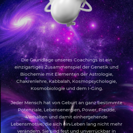
Die Grundlage unseres Coachings ist ein
einzigartiges Zusammenspiel der Genetik und
Biochemie mit Elementen der Astrologie,
Chakrenlehre, Kabbalah, Kosmopsychologie,
Kosmobiologie und dem I-Ging.
Jeder Mensch hat von Geburt an ganz bestimmte
Potenziale, Lebensenergien, Power, Freude,
Verhalten und damit einhergehende
Lebensmotive, die sich ein Leben lang nicht mehr
verändern. Sie sind fest und unverrückbar in