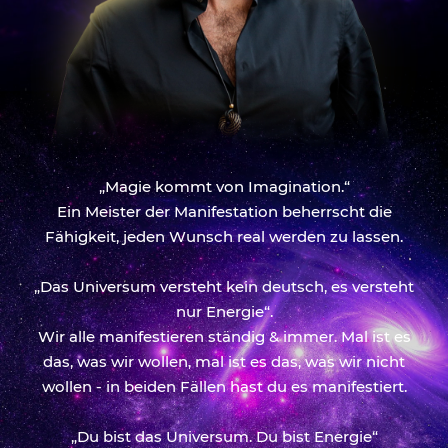
„Magie kommt von Imagination.“
Ein Meister der Manifestation beherrscht die
Fähigkeit, jeden Wunsch real werden zu lassen.
„Das Universum versteht kein deutsch, es versteht
nur Energie“.
Wir alle manifestieren ständig & immer. Mal ist es
das, was wir wollen, mal ist es das, was wir nicht
wollen - in beiden Fällen hast du es manifestiert.
„Du bist das Universum. Du bist Energie“