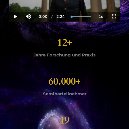
0:00
/
2:24
1x
Current
Duration
Loaded
:
Play
Mute
Playback
Fullscre
Time
100.00%
Rate
12+
Jahre Forschung und Praxis
60.000+
Seminarteilnehmer
19